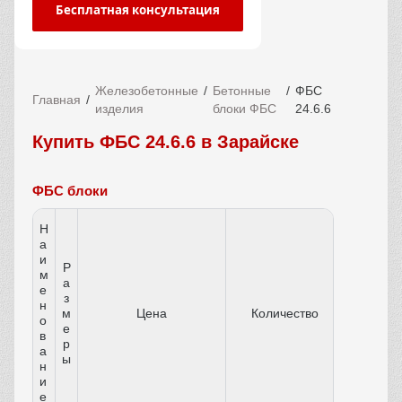
Бесплатная консультация
Железобетонные
Бетонные
ФБС
Главная
изделия
блоки ФБС
24.6.6
Купить ФБС 24.6.6 в Зарайске
ФБС блоки
Н
а
и
Р
м
а
е
з
н
м
Цена
Количество
о
е
в
р
а
ы
н
и
е