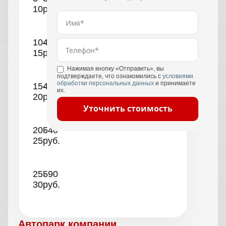
10
руб.
10-
440
15
руб.
Нажимая кнопку «Отправить», вы
подтверждаете, что ознакомились с
условиями
обработки персональных данных
и принимаете
15-
490
их.
20
руб.
Уточнить стоимость
20-
540
25
руб.
25-
590
30
руб.
Автопарк компании