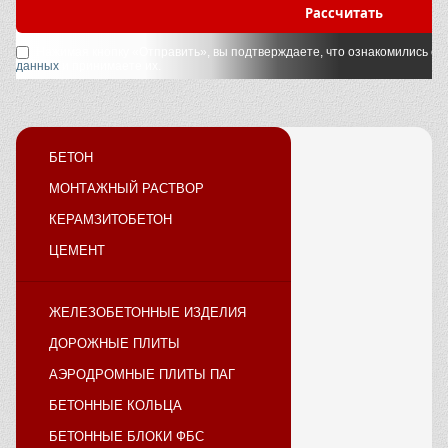
Рассчитать
Нажимая кнопку «Отправить», вы подтверждаете, что ознакомились с
у
данных
и принимаете их.
БЕТОН
МОНТАЖНЫЙ РАСТВОР
КЕРАМЗИТОБЕТОН
ЦЕМЕНТ
ЖЕЛЕЗОБЕТОННЫЕ ИЗДЕЛИЯ
ДОРОЖНЫЕ ПЛИТЫ
АЭРОДРОМНЫЕ ПЛИТЫ ПАГ
БЕТОННЫЕ КОЛЬЦА
БЕТОННЫЕ БЛОКИ ФБС