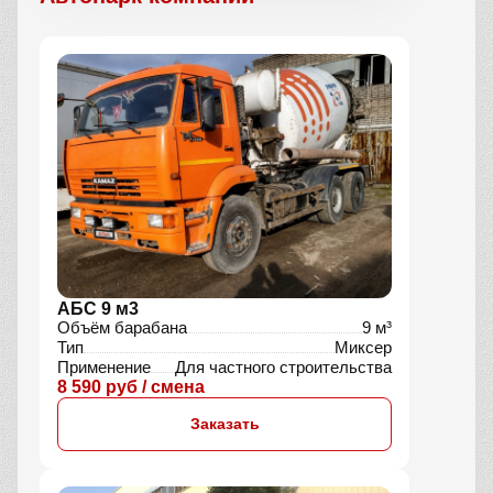
АБС 9 м3
Объём барабана
9 м³
Тип
Миксер
Применение
Для частного строительства
8 590 руб / смена
Заказать