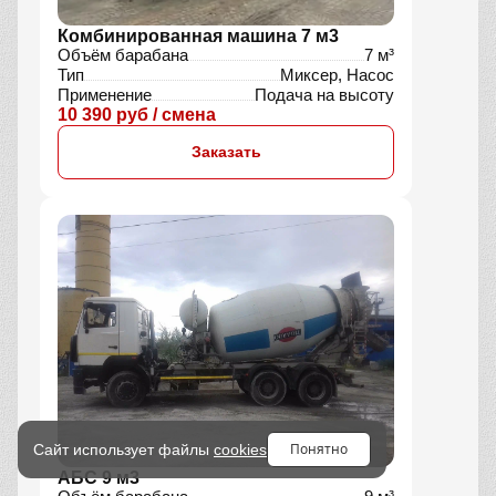
Комбинированная машина 7 м3
Объём барабана
7 м³
Тип
Миксер, Насос
Применение
Подача на высоту
10 390 руб / смена
Заказать
Понятно
Сайт использует файлы
cookies
АБС 9 м3