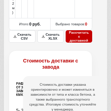
2
м
)
Итого:
0 руб.
Выбрано товаров:
0
Рассчитать
Скачать
Скачать
с
CSV
XLSX
доставкой
Стоимость доставки с
завода
РАССТОЯНИЕ
ЦЕНА
Стоимость доставки указана
ОТ
ЗА
ориентировочно и может изменяться в
ЗАВОДА,
1
зависимости от типа и класса бетона, а
КМ
КУБ
также выбранного транспортного
средства. Итоговую стоимость уточняйте
у менеджера.
5-
390