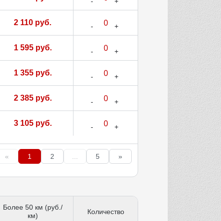
2 110 руб.
1 595 руб.
1 355 руб.
2 385 руб.
3 105 руб.
«
1
2
...
5
»
Более 50 км (руб./
Количество
км)