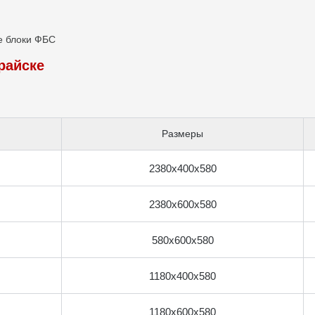
е блоки ФБС
райске
Размеры
2380x400x580
2380x600x580
580x600x580
1180x400x580
1180x600x580