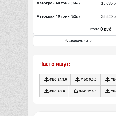
Автокран 40 тонн
15 635 р
(34м)
Автокран 40 тонн
25 520 р
(52м)
Итого:
0 руб.
Скачать CSV
Часто ищут:
ФБС 24.3.6
ФБС 9.3.6
ФБС
ФБС 9.5.6
ФБС 12.6.6
ФБС