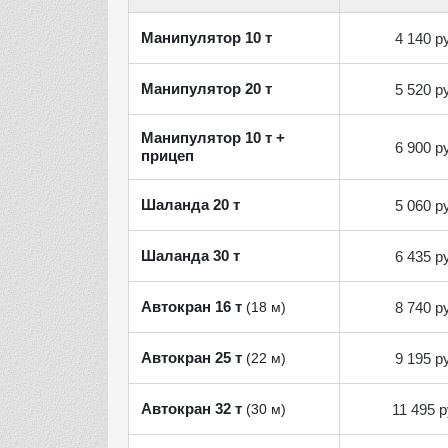
Манипулятор 10 т
4 140 р
Манипулятор 20 т
5 520 р
Манипулятор 10 т +
6 900 р
прицеп
Шаланда 20 т
5 060 р
Шаланда 30 т
6 435 р
Автокран 16 т
8 740 р
(18 м)
Автокран 25 т
9 195 р
(22 м)
Автокран 32 т
11 495 р
(30 м)