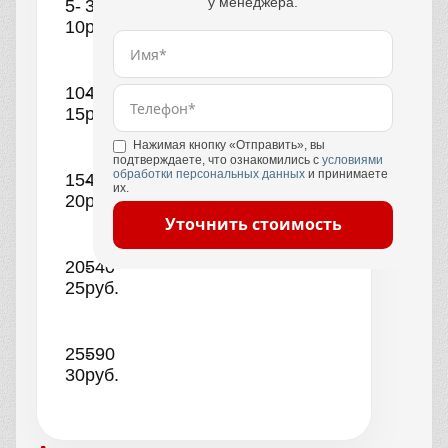
у менеджера.
5-
390
10
руб.
10-
440
15
руб.
Нажимая кнопку «Отправить», вы
подтверждаете, что ознакомились с
условиями
обработки персональных данных
и принимаете
15-
490
их.
20
руб.
Уточнить стоимость
20-
540
25
руб.
25-
590
30
руб.