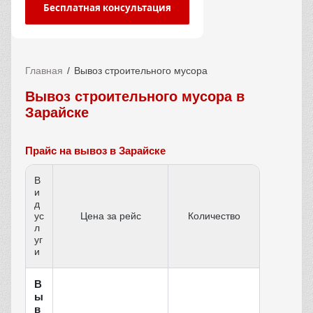
Бесплатная консультация
Главная
Вывоз строительного мусора
Вывоз строительного мусора в
Зарайске
Прайс на вывоз в Зарайске
В
и
д
ус
Цена за рейс
Количество
л
уг
и
В
ы
в