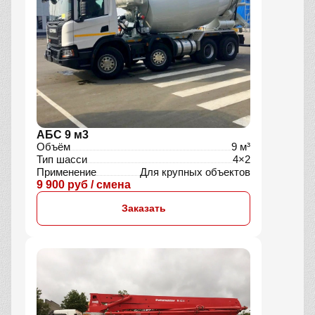
АБС 9 м3
Объём
9 м³
Тип шасси
4×2
Применение
Для крупных объектов
9 900 руб / смена
Заказать