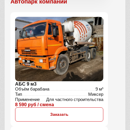
Автопарк компании
АБС 9 м3
Объём барабана
9 м³
Тип
Миксер
Применение
Для частного строительства
8 590 руб / смена
Заказать