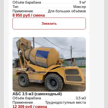
Объём барабана
9 м³
Тип
Миксер
Применение
Для больших объёмов
8 950 руб / смена
Заказать
АБС 3.5 м3 (самоходный)
Объём барабана
3,5 м3
Применение
Труднодоступные места
12 309 руб / смена