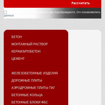
Рассчитать
Нажимая кнопку «Отправить», вы подтверждаете, что ознакомились с
у
данных
и принимаете их.
БЕТОН
МОНТАЖНЫЙ РАСТВОР
КЕРАМЗИТОБЕТОН
ЦЕМЕНТ
ЖЕЛЕЗОБЕТОННЫЕ ИЗДЕЛИЯ
ДОРОЖНЫЕ ПЛИТЫ
АЭРОДРОМНЫЕ ПЛИТЫ ПАГ
БЕТОННЫЕ КОЛЬЦА
БЕТОННЫЕ БЛОКИ ФБС