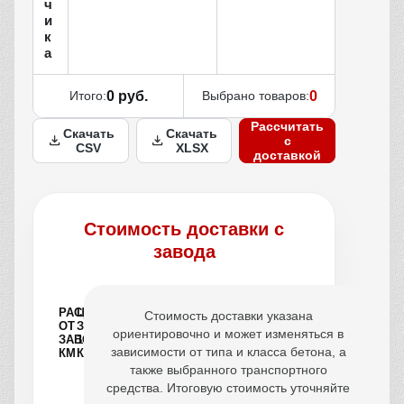
ч
и
к
а
Итого:
0 руб.
Выбрано товаров:
0
Рассчитать
Скачать
Скачать
с
CSV
XLSX
доставкой
Стоимость доставки с
завода
РАССТОЯНИЕ
ЦЕНА
Стоимость доставки указана
ОТ
ЗА
ориентировочно и может изменяться в
ЗАВОДА,
1
зависимости от типа и класса бетона, а
КМ
КУБ
также выбранного транспортного
средства. Итоговую стоимость уточняйте