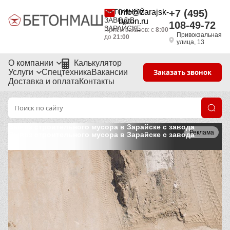
БЕТОННЫЙ
info@zarajsk-
+7 (495)
ЗАВОД В
beton.ru
108-49-72
ЗАРАЙСКЕ
Приём заказов: с
8:00
Привокзальная
до
21:00
улица, 13
О компании
Калькулятор
Услуги
Спецтехника
Вакансии
Заказать звонок
Доставка и оплата
Контакты
Вывоз строительного мусора в Зарайске с завода
Реклама
Вывоз строительного мусора в Зарайске с завода