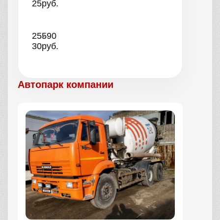
25
руб.
25-
590
30
руб.
Автопарк компании