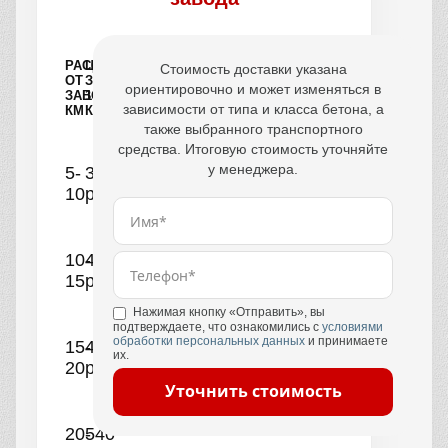
РАССТОЯНИЕ
ЦЕНА
Стоимость доставки указана
ОТ
ЗА
ориентировочно и может изменяться в
ЗАВОДА,
1
зависимости от типа и класса бетона, а
КМ
КУБ
также выбранного транспортного
средства. Итоговую стоимость уточняйте
у менеджера.
5-
390
10
руб.
10-
440
15
руб.
Нажимая кнопку «Отправить», вы
подтверждаете, что ознакомились с
условиями
обработки персональных данных
и принимаете
15-
490
их.
20
руб.
Уточнить стоимость
20-
540