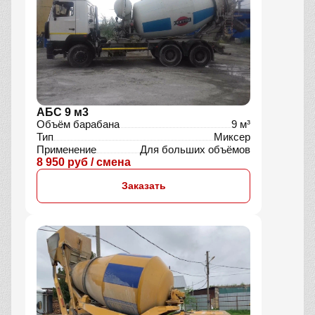
АБС 9 м3
Объём барабана
9 м³
Тип
Миксер
Применение
Для больших объёмов
8 950 руб / смена
Заказать