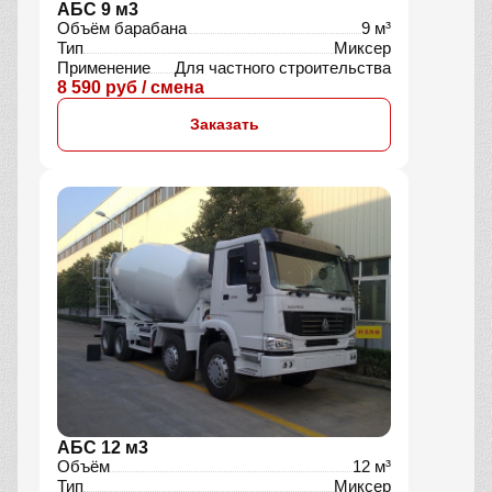
АБС 9 м3
Объём барабана
9 м³
Тип
Миксер
Применение
Для частного строительства
8 590 руб / смена
Заказать
АБС 12 м3
Объём
12 м³
Тип
Миксер