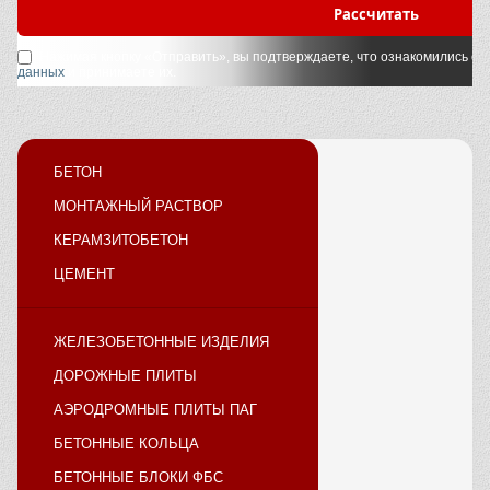
Рассчитать
Нажимая кнопку «Отправить», вы подтверждаете, что ознакомились с
у
данных
и принимаете их.
БЕТОН
МОНТАЖНЫЙ РАСТВОР
КЕРАМЗИТОБЕТОН
ЦЕМЕНТ
ЖЕЛЕЗОБЕТОННЫЕ ИЗДЕЛИЯ
ДОРОЖНЫЕ ПЛИТЫ
АЭРОДРОМНЫЕ ПЛИТЫ ПАГ
БЕТОННЫЕ КОЛЬЦА
БЕТОННЫЕ БЛОКИ ФБС