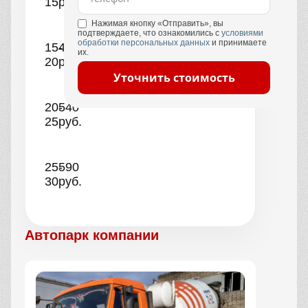
15
руб.
Нажимая кнопку «Отправить», вы
подтверждаете, что ознакомились с
условиями
обработки персональных данных
и принимаете
15-
490
их.
20
руб.
Уточнить стоимость
20-
540
25
руб.
25-
590
30
руб.
Автопарк компании