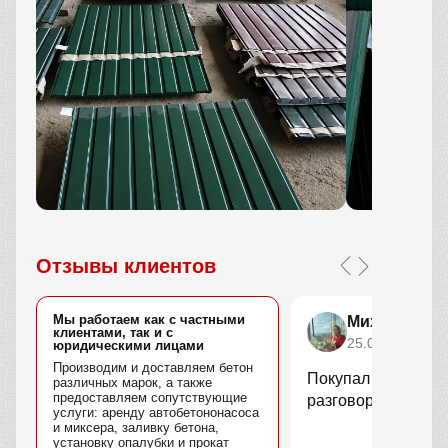
Отзывы клиентов
Мы работаем как с частными
Михаил Его
клиентами, так и с
25.07.2025
юридическими лицами
Производим и доставляем бетон
Покупал профлист.
различных марок, а также
предоставляем сопутствующие
разговоров
услуги: аренду автобетононасоса
и миксера, заливку бетона,
установку опалубки и прокат