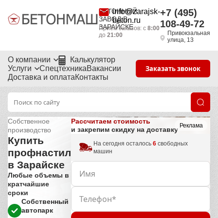
БЕТОННЫЙ
info@zarajsk-
+7 (495)
ЗАВОД В
beton.ru
108-49-72
ЗАРАЙСКЕ
Приём заказов: с
8:00
Привокзальная
до
21:00
улица, 13
О компании
Калькулятор
Услуги
Спецтехника
Вакансии
Заказать звонок
Доставка и оплата
Контакты
Рассчитаем стоимость
Собственное
Реклама
и закрепим скидку на доставку
производство
Купить
На сегодня осталось
6
свободных
профнастил
машин
в Зарайске
Любые объемы в
кратчайшие
сроки
Собственный
автопарк