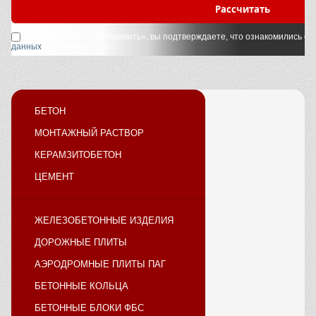
Рассчитать
Нажимая кнопку «Отправить», вы подтверждаете, что ознакомились с
у
данных
и принимаете их.
БЕТОН
МОНТАЖНЫЙ РАСТВОР
КЕРАМЗИТОБЕТОН
ЦЕМЕНТ
ЖЕЛЕЗОБЕТОННЫЕ ИЗДЕЛИЯ
ДОРОЖНЫЕ ПЛИТЫ
АЭРОДРОМНЫЕ ПЛИТЫ ПАГ
БЕТОННЫЕ КОЛЬЦА
БЕТОННЫЕ БЛОКИ ФБС