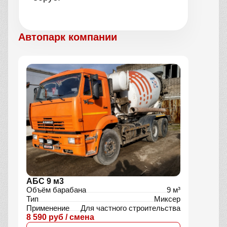
Автопарк компании
АБС 9 м3
Объём барабана
9 м³
Тип
Миксер
Применение
Для частного строительства
8 590 руб / смена