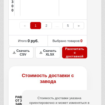
3
0
0
«
1
2
...
5
»
Итого:
0 руб.
Выбрано товаров:
0
Рассчитать
Скачать
Скачать
с
CSV
XLSX
доставкой
Стоимость доставки с
завода
РАССТОЯНИЕ
ЦЕНА
Стоимость доставки указана
ОТ
ЗА
ориентировочно и может изменяться в
ЗАВОДА,
1