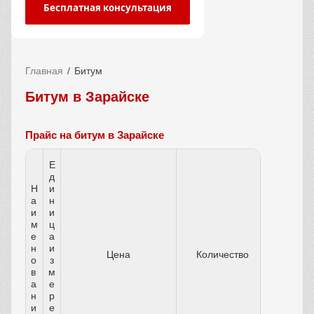
Бесплатная консультация
Главная
Битум
Битум в Зарайске
Прайс на битум в Зарайске
Е
д
Н
и
а
н
и
и
м
ц
е
а
н
и
Цена
Количество
о
з
в
м
а
е
н
р
и
е