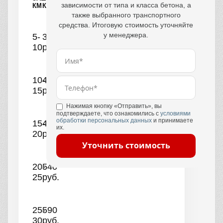
зависимости от типа и класса бетона, а
КМ
КУБ
также выбранного транспортного
средства. Итоговую стоимость уточняйте
у менеджера.
5-
390
10
руб.
10-
440
15
руб.
Нажимая кнопку «Отправить», вы
подтверждаете, что ознакомились с
условиями
обработки персональных данных
и принимаете
15-
490
их.
20
руб.
Уточнить стоимость
20-
540
25
руб.
25-
590
30
руб.