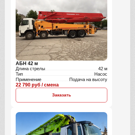
АБН 42 м
Длина стрелы
42 м
Тип
Насос
Применение
Подача на высоту
22 790 руб / смена
Заказать